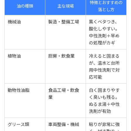
特徴とおすすめの
油の種類
主な現場
落とし方
機械油
製造・整備工場
黒くベタつき、
酸化しやすい。
中性洗剤＋早め
の処理がカギ
植物油
厨房・飲食業
冷えると固まる
が、温水と台所
用中性洗剤で対
応可能
動物性油脂
食品工場・飲食
白く固まりやす
業
く臭いも残る。
ぬるま湯＋中性
洗剤が有効
グリース類
車両整備・機械
粘りが非常に強